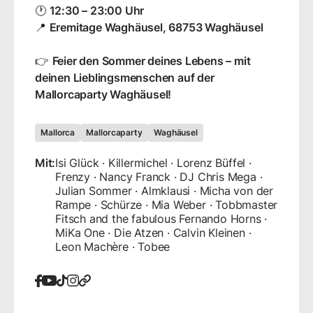
🕐
12:30 – 23:00 Uhr
📍
Eremitage Waghäusel, 68753 Waghäusel
👉
Feier den Sommer deines Lebens – mit
deinen Lieblingsmenschen auf der
Mallorcaparty Waghäusel!
Mallorca
Mallorcaparty
Waghäusel
Mit:
Isi Glück · Killermichel · Lorenz Büffel ·
Frenzy · Nancy Franck · DJ Chris Mega ·
Julian Sommer · Almklausi · Micha von der
Rampe · Schürze · Mia Weber · Tobbmaster
Fitsch and the fabulous Fernando Horns ·
MiKa One · Die Atzen · Calvin Kleinen ·
Leon Machère · Tobee