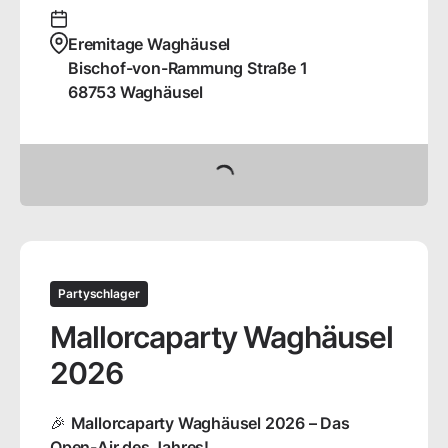
Eremitage Waghäusel
Bischof-von-Rammung Straße
1
68753
Waghäusel
Tickets buchen
Partyschlager
Mallorcaparty Waghäusel
2026
🎉
Mallorcaparty Waghäusel 2026 – Das
Open-Air des Jahres!